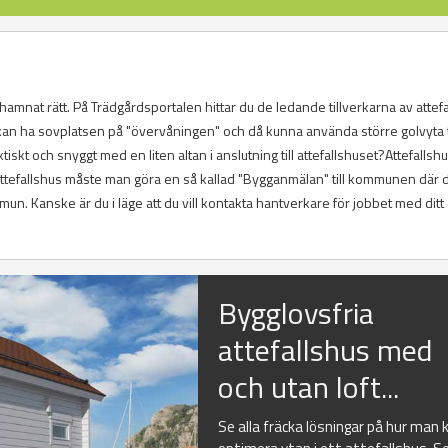
 hamnat rätt. På Trädgårdsportalen hittar du de ledande tillverkarna av attefa
 kan ha sovplatsen på "övervåningen" och då kunna använda större golvyta ti
 och snyggt med en liten altan i anslutning till attefallshuset?Attefallshu
 Attefallshus måste man göra en så kallad "Bygganmälan" till kommunen där d
mun. Kanske är du i läge att du vill kontakta hantverkare för jobbet med ditt
Bygglovsfria
attefallshus med
och utan loft...
Se alla fräcka lösningar på hur man 