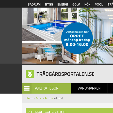
Hoppa till huvudinnehåll
BADRUM
BYGG
ENERGI
GOLV
KÖK
POOL
TR
VÄLJ KATEGORI
VARUMÄRKEN
BILDGALLERI
Hem
»
Attefallshus
» Lund
ATTEFALLSHUS - LUND