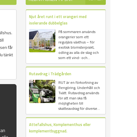
Njut året runt i ett orangeri med
isolerande dubbelglas
På sommaren används
llshus.
orangerier som ett
ll
reguljära växthus – för
sen får
exotisk blomsterprakt,
odling av alla de slag och
u tänkt
som ett vind- och...
Rutavdrag i Trädgården
RUT är en förkortning av
Rengöring, Underhåll och
Tvätt. Rutavdrag används
för att man ska få
möjligheten till
skatteavdrag för diverse...
Attefallshus, Komplementhus eller
kan
komplementbyggnad.