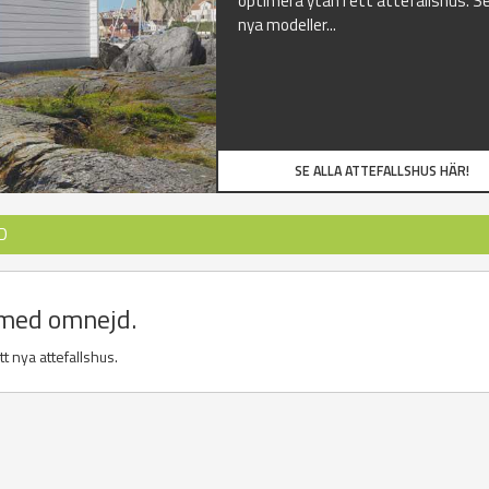
optimera ytan i ett attefallshus. Se
nya modeller...
SE ALLA ATTEFALLSHUS HÄR!
D
 med omnejd.
t nya attefallshus.