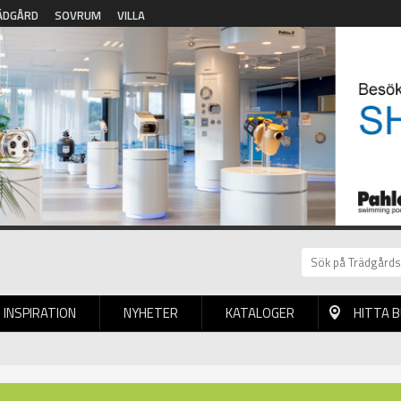
ÄDGÅRD
SOVRUM
VILLA
INSPIRATION
NYHETER
KATALOGER
HITTA 