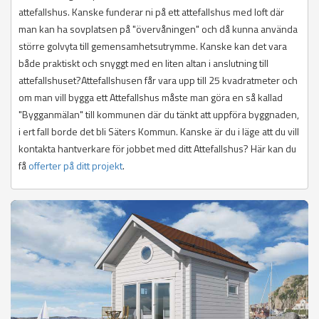
attefallshus. Kanske funderar ni på ett attefallshus med loft där
man kan ha sovplatsen på "övervåningen" och då kunna använda
större golvyta till gemensamhetsutrymme. Kanske kan det vara
både praktiskt och snyggt med en liten altan i anslutning till
attefallshuset?Attefallshusen får vara upp till 25 kvadratmeter och
om man vill bygga ett Attefallshus måste man göra en så kallad
"Bygganmälan" till kommunen där du tänkt att uppföra byggnaden,
i ert fall borde det bli Säters Kommun. Kanske är du i läge att du vill
kontakta hantverkare för jobbet med ditt Attefallshus? Här kan du
få
offerter på ditt projekt
.