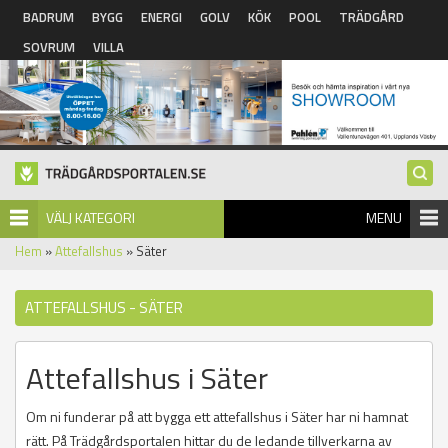
Hoppa till huvudinnehåll
BADRUM
BYGG
ENERGI
GOLV
KÖK
POOL
TRÄDGÅRD
SOVRUM
VILLA
VÄLJ KATEGORI
MENU
Hem
»
Attefallshus
» Säter
ATTEFALLSHUS - SÄTER
Attefallshus i Säter
Om ni funderar på att bygga ett attefallshus i Säter har ni hamnat
rätt. På Trädgårdsportalen hittar du de ledande tillverkarna av