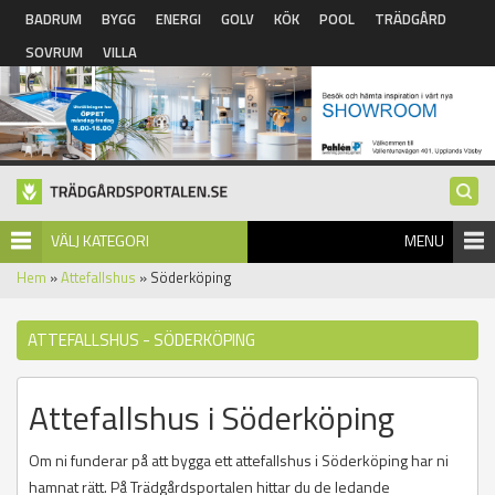
Hoppa till huvudinnehåll
BADRUM
BYGG
ENERGI
GOLV
KÖK
POOL
TRÄDGÅRD
SOVRUM
VILLA
VÄLJ KATEGORI
MENU
Hem
»
Attefallshus
» Söderköping
ATTEFALLSHUS - SÖDERKÖPING
Attefallshus i Söderköping
Om ni funderar på att bygga ett attefallshus i Söderköping har ni
hamnat rätt. På Trädgårdsportalen hittar du de ledande