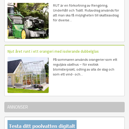
RUT är en förkortning av Rengöring,
Underhåll och Tvätt. Rutavdrag används för
att man ska få möjligheten till skatteavdrag
för diverse...
Njut året runt i ett orangeri med isolerande dubbelglas
På sommaren används orangerier som ett
reguljära växthus – för exotisk
blomsterprakt, odling av alla de slag och
som ett vind- och...
ANNONSER