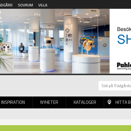
ÄDGÅRD
SOVRUM
VILLA
INSPIRATION
NYHETER
KATALOGER
HITTA 