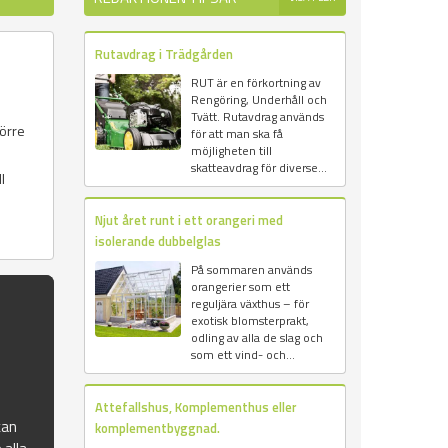
Rutavdrag i Trädgården
RUT är en förkortning av
Rengöring, Underhåll och
Tvätt. Rutavdrag används
törre
för att man ska få
möjligheten till
skatteavdrag för diverse...
l
Njut året runt i ett orangeri med
isolerande dubbelglas
På sommaren används
orangerier som ett
reguljära växthus – för
exotisk blomsterprakt,
odling av alla de slag och
som ett vind- och...
Attefallshus, Komplementhus eller
kan
komplementbyggnad.