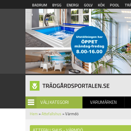
Hoppa till huvudinnehåll
BADRUM
BYGG
ENERGI
GOLV
KÖK
POOL
TR
VÄLJ KATEGORI
VARUMÄRKEN
BILDGALLERI
Hem
»
Attefallshus
» Värmdö
ATTEFALLSHUS - VÄRMDÖ