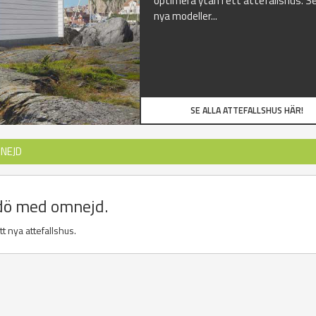
optimera ytan i ett attefallshus. Se
nya modeller...
SE ALLA ATTEFALLSHUS HÄR!
NEJD
mdö med omnejd.
t nya attefallshus.