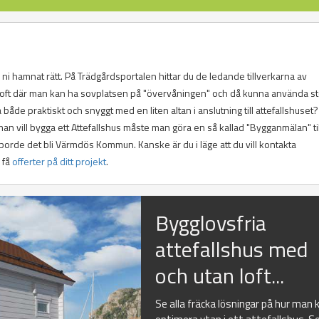
 ni hamnat rätt. På Trädgårdsportalen hittar du de ledande tillverkarna av
d loft där man kan ha sovplatsen på "övervåningen" och då kunna använda s
de praktiskt och snyggt med en liten altan i anslutning till attefallshuset?
man vill bygga ett Attefallshus måste man göra en så kallad "Bygganmälan" til
borde det bli Värmdös Kommun. Kanske är du i läge att du vill kontakta
 få
offerter på ditt projekt
.
Bygglovsfria
attefallshus med
och utan loft...
Se alla fräcka lösningar på hur man 