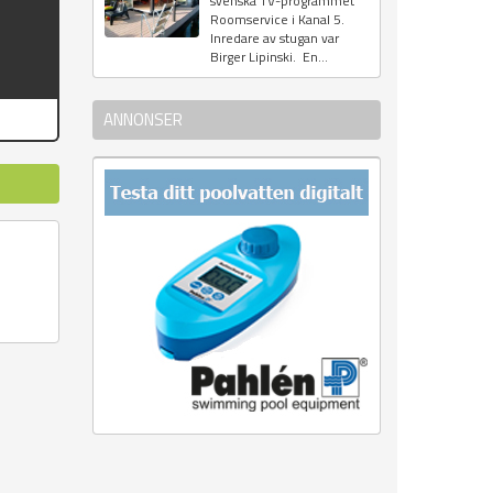
svenska TV-programmet
Roomservice i Kanal 5.
Inredare av stugan var
Birger Lipinski. En...
ANNONSER