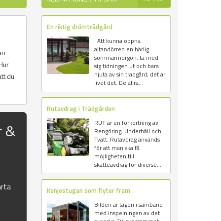
En riktig drömträdgård
Att kunna öppna
altandörren en härlig
an
sommarmorgon, ta med
Hur
sig tidningen ut och bara
njuta av sin trädgård, det är
tt du
livet det. De allra...
Rutavdrag i Trädgården
RUT är en förkortning av
r &
Rengöring, Underhåll och
Tvätt. Rutavdrag används
för att man ska få
möjligheten till
skatteavdrag för diverse...
rta
Kenjostugan som flyter fram
Bilden är tagen i samband
med inspelningen av det