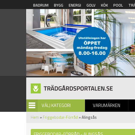
Hoppa till huvudinnehåll
BADRUM
BYGG
ENERGI
GOLV
KÖK
POOL
TR
VÄLJ KATEGORI
VARUMÄRKEN
BILDGALLERI
Hem
»
Friggebodar-Förråd
» Alingsås
FRIGGEBODAR-FÖRRÅD - ALINGSÅS