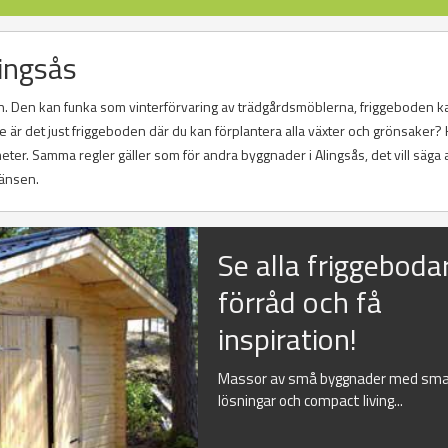
lingsås
. Den kan funka som vinterförvaring av trädgårdsmöblerna, friggeboden k
är det just friggeboden där du kan förplantera alla växter och grönsaker? 
ter. Samma regler gäller som för andra byggnader i Alingsås, det vill säga a
ränsen.
Se alla friggeboda
förråd och få
inspiration!
Massor av små byggnader med sma
lösningar och compact living...