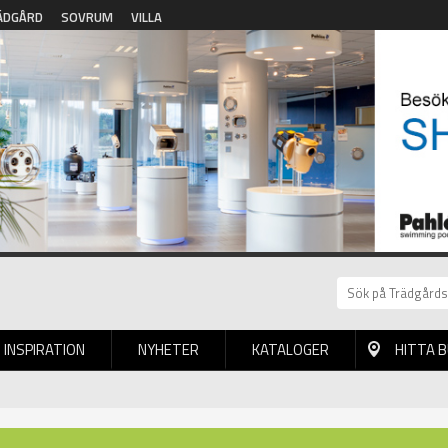
ÄDGÅRD
SOVRUM
VILLA
INSPIRATION
NYHETER
KATALOGER
HITTA 