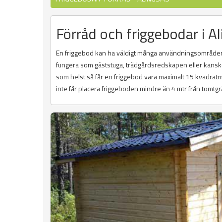
Förråd och friggebodar i A
En friggebod kan ha väldigt många användningsområden
fungera som gäststuga, trädgårdsredskapen eller kanske 
som helst så får en friggebod vara maximalt 15 kvadratme
inte får placera friggeboden mindre än 4 mtr från tomtg