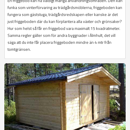
En friggebod kan ha väldigt många användningsområden. Den kan
funka som vinterförvaring av trädgårdsmöblerna, friggeboden kan
fungera som gäststuga, trädgårdsredskapen eller kanske är det
just friggeboden där du kan förplantera alla växter och grönsaker?
Hur som helst så får en friggebod vara maximalt 15 kvadratmeter.
Samma regler gäller som för andra byggnader i Älmhult, det vill
säga att du inte får placera friggeboden mindre än 4 mtr från
tomtgränsen.