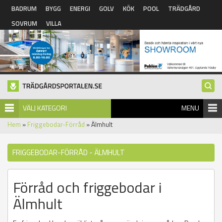
Hoppa till huvudinnehåll
BADRUM
BYGG
ENERGI
GOLV
KÖK
POOL
TRÄDGÅRD
SOVRUM
VILLA
VÄLJ KATEGORI
MENU
Hem
»
Friggebodar-Förråd
» Älmhult
FRIGGEBODAR-FÖRRÅD - ÄLMHULT
Förråd och friggebodar i
Älmhult