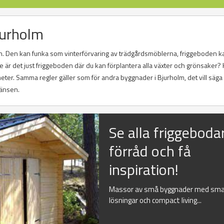
jurholm
. Den kan funka som vinterförvaring av trädgårdsmöblerna, friggeboden k
är det just friggeboden där du kan förplantera alla växter och grönsaker? 
ter. Samma regler gäller som för andra byggnader i Bjurholm, det vill säga 
ränsen.
Se alla friggeboda
förråd och få
inspiration!
Massor av små byggnader med sma
lösningar och compact living...