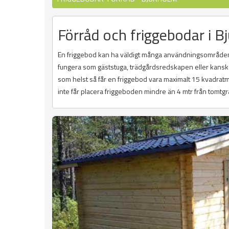
Förråd och friggebodar i B
En friggebod kan ha väldigt många användningsområden
fungera som gäststuga, trädgårdsredskapen eller kanske 
som helst så får en friggebod vara maximalt 15 kvadratme
inte får placera friggeboden mindre än 4 mtr från tomtg