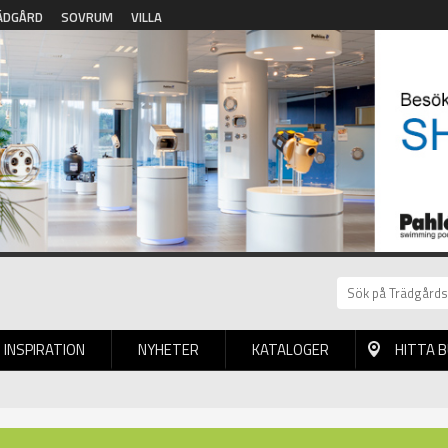
ÄDGÅRD
SOVRUM
VILLA
INSPIRATION
NYHETER
KATALOGER
HITTA 