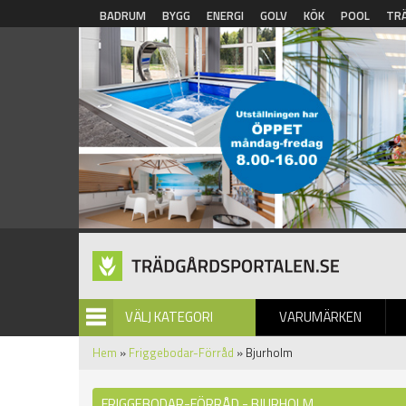
Hoppa till huvudinnehåll
BADRUM
BYGG
ENERGI
GOLV
KÖK
POOL
TR
VÄLJ KATEGORI
VARUMÄRKEN
BILDGALLERI
Hem
»
Friggebodar-Förråd
» Bjurholm
FRIGGEBODAR-FÖRRÅD - BJURHOLM