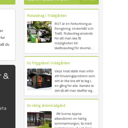
Rutavdrag i Trädgården
RUT är en förkortning av
Rengöring, Underhåll och
an
Tvätt. Rutavdrag används
Hur
för att man ska få
möjligheten till
att du
skatteavdrag för diverse...
En friggebod i trädgården
Varje höst ställs man inför
r &
ett förvaringsproblem som
det är lika bra att ta tag i,
en gång för alla. Kanske är
det så att man skaffar sig...
En riktig drömträdgård
rta
Att kunna öppna
altandörren en härlig
sommarmorgon, ta med