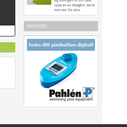
sig tidningen ut och bara
njuta av sin trädgård, det är
livet det. De allra...
ANNONSER