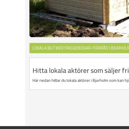
LOKALA BUTIKER FRIGGEBODAR-FÖRRÅD I BJURHOL
Hitta lokala aktörer som säljer f
Här nedan hittar du lokala aktörer i Bjurholm som kan hjäl