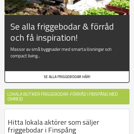
Se alla friggebodar & förråd
och få inspiration!
Massor av små byggnader med smarta lösningar och
compact living...
SE ALLA FRIGGEBODAR HÄR!
LOKALA BUTIKER FRIGGEBODAR-FÖRRÅD I FINSPÅNG MED
OMNEJD
Hitta lokala aktörer som säljer
friggebodar i Finspång