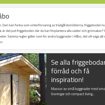
Håbo
. Den kan funka som vinterförvaring av trädgårdsmöblerna, friggeboden k
är det just friggeboden där du kan förplantera alla växter och grönsaker? 
ter. Samma regler gäller som för andra byggnader i Håbo, det vill säga att 
en.
Se alla friggeboda
förråd och få
inspiration!
Massor av små byggnader med sma
lösningar och compact living...