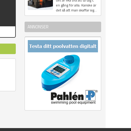
det är lika bra att ta tag i,
en gång för alla. Kanske är
det så att man skaffar sig...
ANNONSER