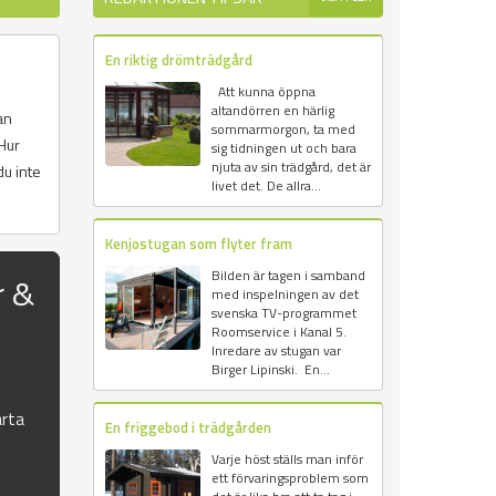
En riktig drömträdgård
Att kunna öppna
altandörren en härlig
an
sommarmorgon, ta med
Hur
sig tidningen ut och bara
njuta av sin trädgård, det är
du inte
livet det. De allra...
Kenjostugan som flyter fram
Bilden är tagen i samband
r &
med inspelningen av det
svenska TV-programmet
Roomservice i Kanal 5.
Inredare av stugan var
Birger Lipinski. En...
rta
En friggebod i trädgården
Varje höst ställs man inför
ett förvaringsproblem som