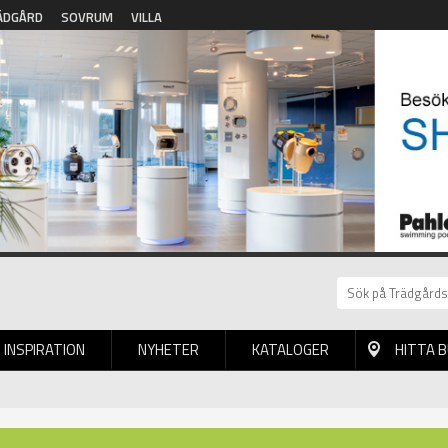
ÄDGÅRD
SOVRUM
VILLA
INSPIRATION
NYHETER
KATALOGER
HITTA 