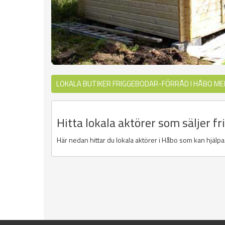
LOKALA BUTIKER FRIGGEBODAR-FÖRRÅD I HÅBO ME
Hitta lokala aktörer som säljer f
Här nedan hittar du lokala aktörer i Håbo som kan hjälpa d