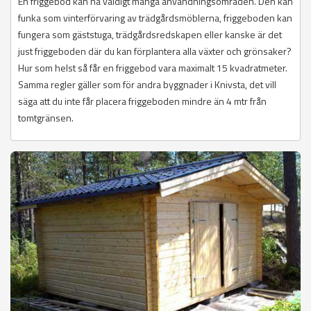
En friggebod kan ha väldigt många användningsområden. Den kan
funka som vinterförvaring av trädgårdsmöblerna, friggeboden kan
fungera som gäststuga, trädgårdsredskapen eller kanske är det
just friggeboden där du kan förplantera alla växter och grönsaker?
Hur som helst så får en friggebod vara maximalt 15 kvadratmeter.
Samma regler gäller som för andra byggnader i Knivsta, det vill
säga att du inte får placera friggeboden mindre än 4 mtr från
tomtgränsen.