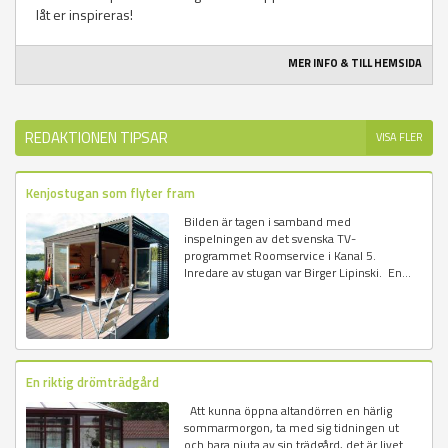
låt er inspireras!
MER INFO & TILL HEMSIDA
REDAKTIONEN TIPSAR
VISA FLER
Kenjostugan som flyter fram
Bilden är tagen i samband med
inspelningen av det svenska TV-
programmet Roomservice i Kanal 5.
Inredare av stugan var Birger Lipinski. En...
En riktig drömträdgård
Att kunna öppna altandörren en härlig
sommarmorgon, ta med sig tidningen ut
och bara njuta av sin trädgård, det är livet