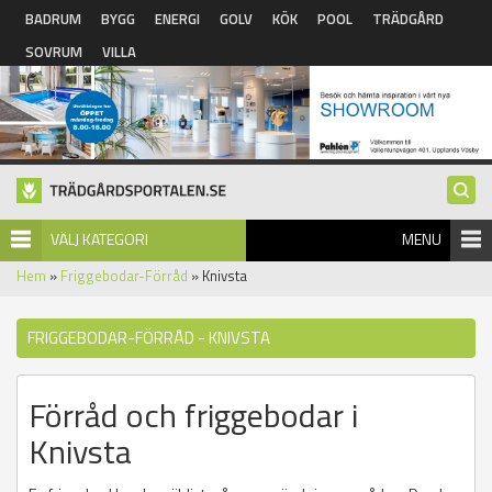
Hoppa till huvudinnehåll
BADRUM
BYGG
ENERGI
GOLV
KÖK
POOL
TRÄDGÅRD
SOVRUM
VILLA
VÄLJ KATEGORI
MENU
Hem
»
Friggebodar-Förråd
» Knivsta
FRIGGEBODAR-FÖRRÅD - KNIVSTA
Förråd och friggebodar i
Knivsta