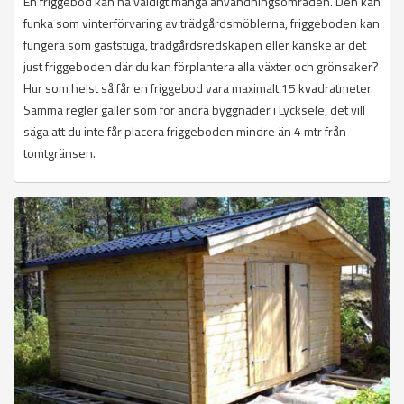
En friggebod kan ha väldigt många användningsområden. Den kan
funka som vinterförvaring av trädgårdsmöblerna, friggeboden kan
fungera som gäststuga, trädgårdsredskapen eller kanske är det
just friggeboden där du kan förplantera alla växter och grönsaker?
Hur som helst så får en friggebod vara maximalt 15 kvadratmeter.
Samma regler gäller som för andra byggnader i Lycksele, det vill
säga att du inte får placera friggeboden mindre än 4 mtr från
tomtgränsen.