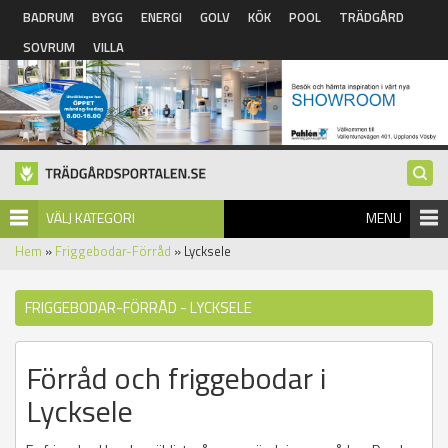
Hoppa till huvudinnehåll
BADRUM
BYGG
ENERGI
GOLV
KÖK
POOL
TRÄDGÅRD
SOVRUM
VILLA
VÄLJ KATEGORI
MENU
Hem
»
Friggebodar-Förråd
» Lycksele
FRIGGEBODAR-FÖRRÅD - LYCKSELE
Förråd och friggebodar i
Lycksele