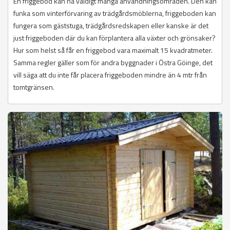
En friggebod kan ha väldigt många användningsområden. Den kan
funka som vinterförvaring av trädgårdsmöblerna, friggeboden kan
fungera som gäststuga, trädgårdsredskapen eller kanske är det
just friggeboden där du kan förplantera alla växter och grönsaker?
Hur som helst så får en friggebod vara maximalt 15 kvadratmeter.
Samma regler gäller som för andra byggnader i Östra Göinge, det
vill säga att du inte får placera friggeboden mindre än 4 mtr från
tomtgränsen.