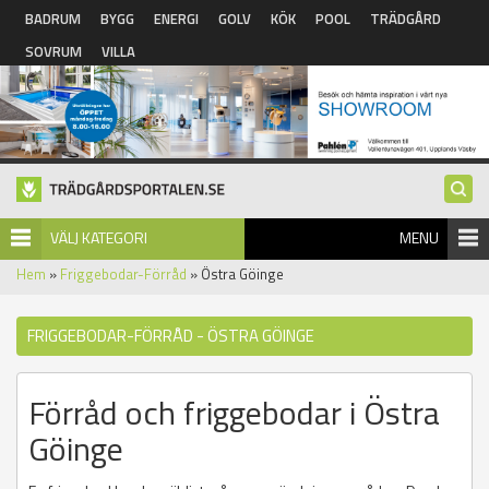
Hoppa till huvudinnehåll
BADRUM
BYGG
ENERGI
GOLV
KÖK
POOL
TRÄDGÅRD
SOVRUM
VILLA
VÄLJ KATEGORI
MENU
Hem
»
Friggebodar-Förråd
» Östra Göinge
FRIGGEBODAR-FÖRRÅD - ÖSTRA GÖINGE
Förråd och friggebodar i Östra
Göinge