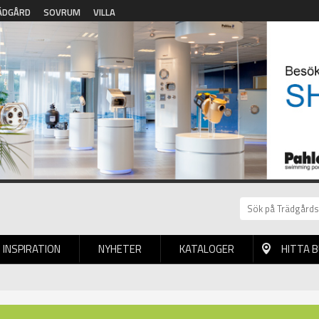
ÄDGÅRD
SOVRUM
VILLA
INSPIRATION
NYHETER
KATALOGER
HITTA 