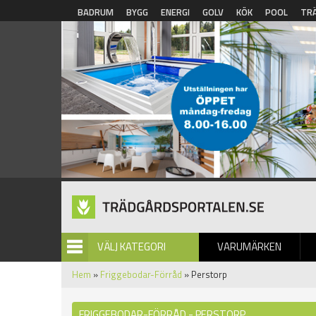
Hoppa till huvudinnehåll
BADRUM
BYGG
ENERGI
GOLV
KÖK
POOL
TR
VÄLJ KATEGORI
VARUMÄRKEN
BILDGALLERI
Hem
»
Friggebodar-Förråd
» Perstorp
FRIGGEBODAR-FÖRRÅD - PERSTORP