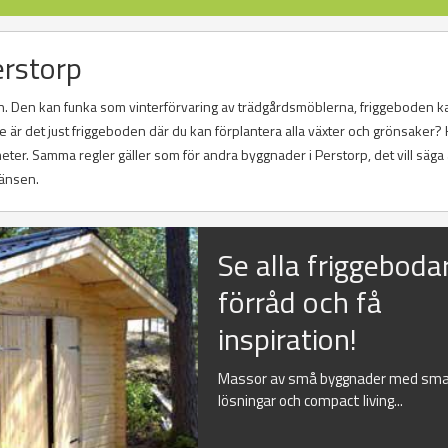
erstorp
. Den kan funka som vinterförvaring av trädgårdsmöblerna, friggeboden k
är det just friggeboden där du kan förplantera alla växter och grönsaker? 
ter. Samma regler gäller som för andra byggnader i Perstorp, det vill säga 
ränsen.
Se alla friggeboda
förråd och få
inspiration!
Massor av små byggnader med sma
lösningar och compact living...