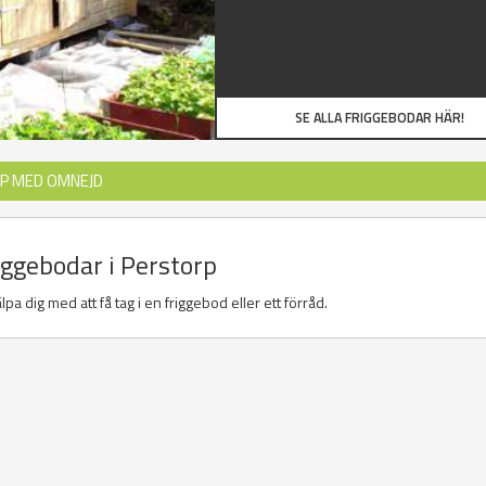
SE ALLA FRIGGEBODAR HÄR!
RP MED OMNEJD
riggebodar i Perstorp
pa dig med att få tag i en friggebod eller ett förråd.