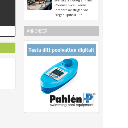
svenska TV-programmet
Roomservice i Kanal 5.
Inredare av stugan var
Birger Lipinski. En...
ANNONSER