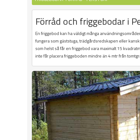
Förråd och friggebodar i P
En friggebod kan ha väldigt många användningsområden
fungera som gäststuga, trädgårdsredskapen eller kanske 
som helst så får en friggebod vara maximalt 15 kvadratme
inte får placera friggeboden mindre än 4 mtr från tomtg