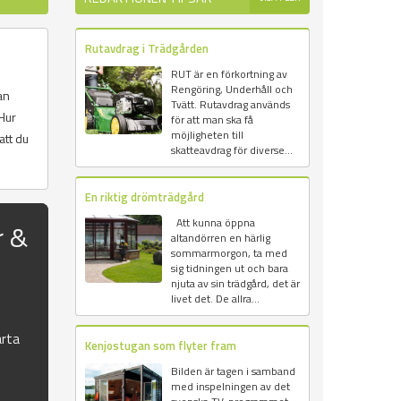
Rutavdrag i Trädgården
RUT är en förkortning av
Rengöring, Underhåll och
an
Tvätt. Rutavdrag används
Hur
för att man ska få
möjligheten till
att du
skatteavdrag för diverse...
En riktig drömträdgård
Att kunna öppna
r &
altandörren en härlig
sommarmorgon, ta med
sig tidningen ut och bara
njuta av sin trädgård, det är
livet det. De allra...
rta
Kenjostugan som flyter fram
Bilden är tagen i samband
med inspelningen av det