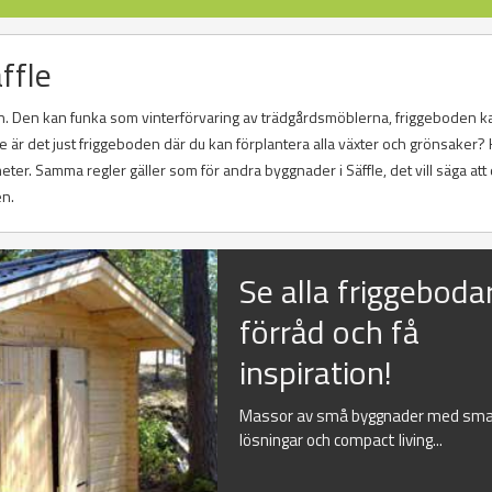
ffle
. Den kan funka som vinterförvaring av trädgårdsmöblerna, friggeboden k
är det just friggeboden där du kan förplantera alla växter och grönsaker? 
er. Samma regler gäller som för andra byggnader i Säffle, det vill säga att 
en.
Se alla friggeboda
förråd och få
inspiration!
Massor av små byggnader med sma
lösningar och compact living...