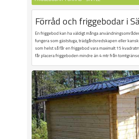
Förråd och friggebodar i Sä
En friggebod kan ha väldigt många användningsområden
fungera som gäststuga, trädgårdsredskapen eller kanske 
som helst så får en friggebod vara maximalt 15 kvadratmet
får placera friggeboden mindre än 4 mtr från tomtgräns