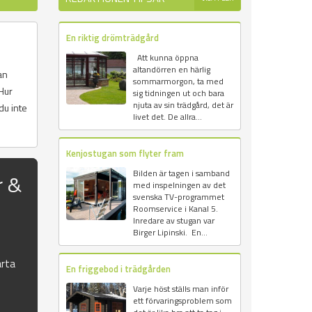
En riktig drömträdgård
Att kunna öppna
altandörren en härlig
an
sommarmorgon, ta med
Hur
sig tidningen ut och bara
njuta av sin trädgård, det är
du inte
livet det. De allra...
Kenjostugan som flyter fram
Bilden är tagen i samband
r &
med inspelningen av det
svenska TV-programmet
Roomservice i Kanal 5.
Inredare av stugan var
Birger Lipinski. En...
rta
En friggebod i trädgården
Varje höst ställs man inför
ett förvaringsproblem som