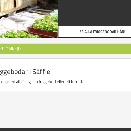
SE ALLA FRIGGEBODAR HÄR!
MED OMNEJD
iggebodar i Säffle
dig med att få tag i en friggebod eller ett förråd.