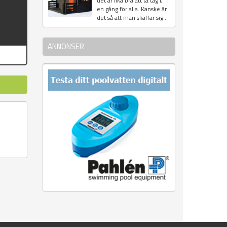
det är lika bra att ta tag i,
en gång för alla. Kanske är
det så att man skaffar sig...
ANNONSER