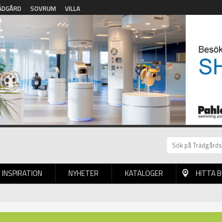
ÄDGÅRD
SOVRUM
VILLA
INSPIRATION
NYHETER
KATALOGER
HITTA 