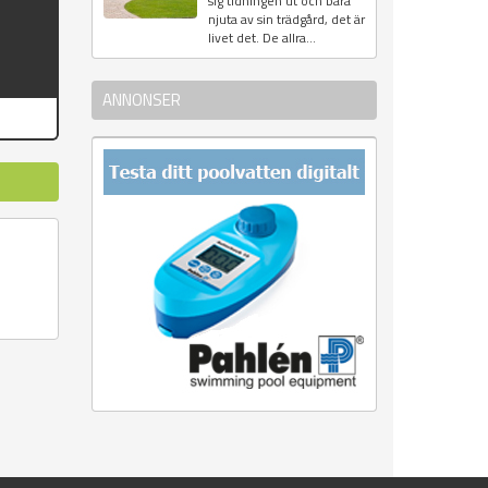
sig tidningen ut och bara
njuta av sin trädgård, det är
livet det. De allra...
ANNONSER