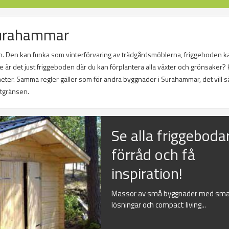
 Surahammar
. Den kan funka som vinterförvaring av trädgårdsmöblerna, friggeboden k
är det just friggeboden där du kan förplantera alla växter och grönsaker? 
eter. Samma regler gäller som för andra byggnader i Surahammar, det vill sä
mtgränsen.
Se alla friggeboda
förråd och få
inspiration!
Massor av små byggnader med sma
lösningar och compact living...