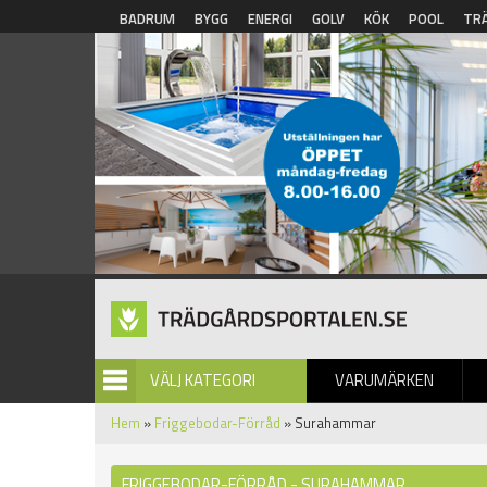
Hoppa till huvudinnehåll
BADRUM
BYGG
ENERGI
GOLV
KÖK
POOL
TR
VÄLJ KATEGORI
VARUMÄRKEN
BILDGALLERI
Hem
»
Friggebodar-Förråd
» Surahammar
FRIGGEBODAR-FÖRRÅD - SURAHAMMAR