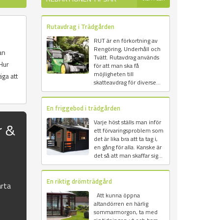
Rutavdrag i Trädgården
RUT är en förkortning av
Rengöring, Underhåll och
an
Tvätt. Rutavdrag används
Hur
för att man ska få
möjligheten till
ga att
skatteavdrag för diverse...
En friggebod i trädgården
Varje höst ställs man inför
r &
ett förvaringsproblem som
det är lika bra att ta tag i,
en gång för alla. Kanske är
det så att man skaffar sig...
En riktig drömträdgård
rta
Att kunna öppna
altandörren en härlig
sommarmorgon, ta med