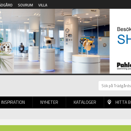
ÄDGÅRD
SOVRUM
VILLA
INSPIRATION
NYHETER
KATALOGER
HITTA 