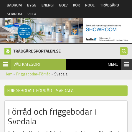
Hoppa till huvudinnehåll
BADRUM
BYGG
ENERGI
GOLV
KÖK
POOL
TRÄDGÅRD
SOVRUM
VILLA
VÄLJ KATEGORI
MENU
Hem
»
Friggebodar-Förråd
» Svedala
FRIGGEBODAR-FÖRRÅD - SVEDALA
Förråd och friggebodar i
Svedala