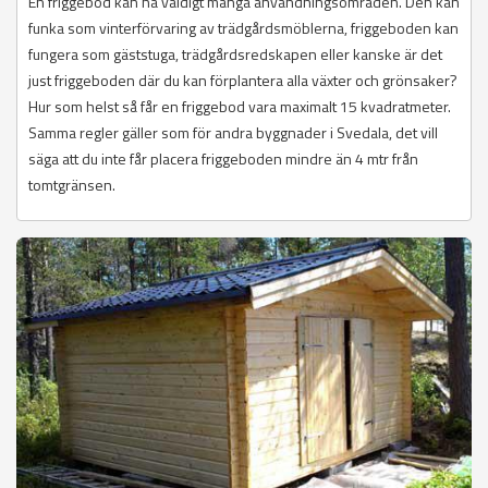
En friggebod kan ha väldigt många användningsområden. Den kan
funka som vinterförvaring av trädgårdsmöblerna, friggeboden kan
fungera som gäststuga, trädgårdsredskapen eller kanske är det
just friggeboden där du kan förplantera alla växter och grönsaker?
Hur som helst så får en friggebod vara maximalt 15 kvadratmeter.
Samma regler gäller som för andra byggnader i Svedala, det vill
säga att du inte får placera friggeboden mindre än 4 mtr från
tomtgränsen.