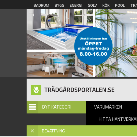
Hoppa till huvudinnehåll
BADRUM
BYGG
ENERGI
GOLV
KÖK
POOL
TR
BYT KATEGORI
VARUMÄRKEN
HITTA HANTVERKA
Hem
»
Bevattning
»
Inspiration
» Bevattning
X
BEVATTNING