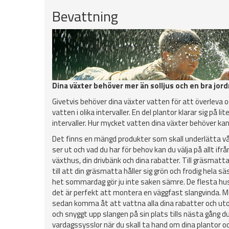
Bevattning
Dina växter behöver mer än solljus och en bra jor
Givetvis behöver dina växter vatten för att överleva 
vatten i olika intervaller. En del plantor klarar sig på
intervaller. Hur mycket vatten dina växter behöver kan
Det finns en mängd produkter som skall underlätta v
ser ut och vad du har för behov kan du välja på allt i
växthus, din drivbänk och dina rabatter. Till gräsmatt
till att din gräsmatta håller sig grön och frodig hela
het sommardag gör ju inte saken sämre. De flesta hus
det är perfekt att montera en väggfast slangvinda. Me
sedan komma åt att vattna alla dina rabatter och utom
och snyggt upp slangen på sin plats tills nästa gång 
vardagssysslor när du skall ta hand om dina plantor 