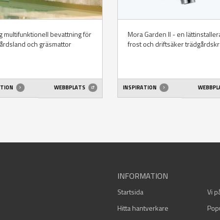
 multifunktionell bevattning för
Mora Garden II - en lättinstalle
årdsland och gräsmattor
frost och driftsäker trädgårdsk
ATION
WEBBPLATS
INSPIRATION
WEBBPL
INFORMATION
Startsida
Vi p
Hitta hantverkare
Pop