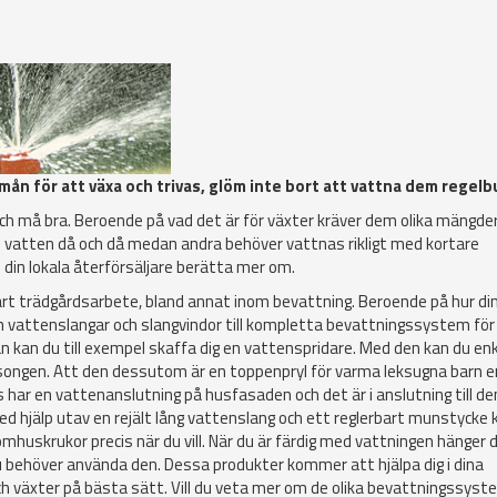
dmån för att växa och trivas, glöm inte bort att vattna dem regel
och må bra. Beroende på vad det är för växter kräver dem olika mängd
 lite vatten då och då medan andra behöver vattnas rikligt med kortare
 din lokala återförsäljare berätta mer om.
årt trädgårdsarbete, bland annat inom bevattning. Beroende på hur di
från vattenslangar och slangvindor till kompletta bevattningssystem för
an kan du till exempel skaffa dig en vattenspridare. Med den kan du en
 säsongen. Att den dessutom är en toppenpryl för varma leksugna barn en
 har en vattenanslutning på husfasaden och det är i anslutning till d
d hjälp utav en rejält lång vattenslang och ett reglerbart munstycke 
huskrukor precis när du vill. När du är färdig med vattningen hänger 
du behöver använda den. Dessa produkter kommer att hjälpa dig i dina
och växter på bästa sätt. Vill du veta mer om de olika bevattningssys