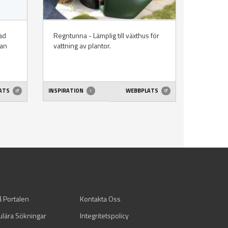
rad
Regntunna - Lämplig till växthus för
ran
vattning av plantor.
ATS
INSPIRATION
WEBBPLATS
å Portalen
Kontakta Oss
ulära Sökningar
Integritetspolicy