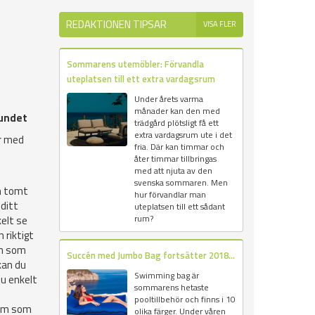
REDAKTIONEN TIPSAR
VISA FLER
Sommarens utemöbler: Förvandla
uteplatsen till ett extra vardagsrum
Under årets varma
månader kan den med
bundet
trädgård plötsligt få ett
extra vardagsrum ute i det
er med
fria. Där kan timmar och
åter timmar tillbringas
med att njuta av den
svenska sommaren. Men
n tomt
hur förvandlar man
 ditt
uteplatsen till ett sådant
rum?
kelt se
 riktigt
en som
Succén med Jumbo Bag fortsätter 2018...
kan du
Swimming bag är
du enkelt
sommarens hetaste
pooltillbehör och finns i 10
tem som
olika färger. Under våren