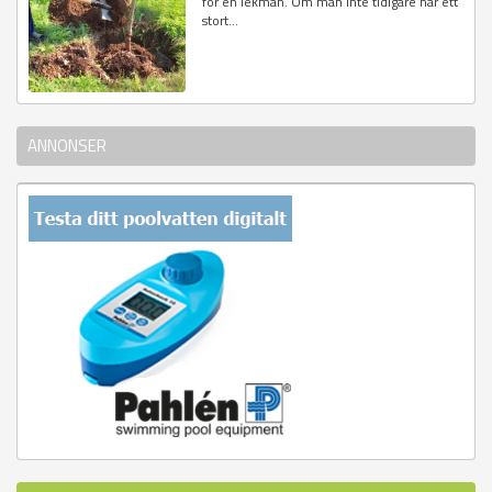
för en lekman. Om man inte tidigare har ett
stort...
ANNONSER