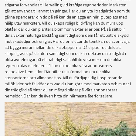
stigarna förvandlas till lervälling vid kraftiga regnperioder. Marksten
går att använda till annat än gångar. Har du en yta i trädgården som du
gärna spenderar din tid på så kan du anlägga en härlig uteplats med
hjälp utav marksten. Vill du skapa roliga blickfång kan du mura upp
platåer där du kan plantera blommor, växter eller bär. På så sätt blir
dina växter naturliga blickfång samtidigt som dem får ett bättre skydd
mot skadedjur och sniglar. Har du en sluttande tomt kan du även välja
att bygga murar mellan de olika etapperna. Då slipper du dels att
klippa gräset på slänten samtidigt som du kan dela av din trädgård i
olika avdelningar på ett naturligt sätt. Vill du veta mer om de olika
typerna utav marksten så kan du besöka våra annonsörers
respektive hemsidor. Där hittar du information om de olika
stensorterna och allmänna tips. Vill du fördjupa dig i inspirerande
miljöbilder och få idéer om vad du kan göra med marksten och murar i
din trädgård så hittar du en mängd bilder på våra annonsörers
hemsidor. Där kan du även hitta din närmaste återförsäljare.