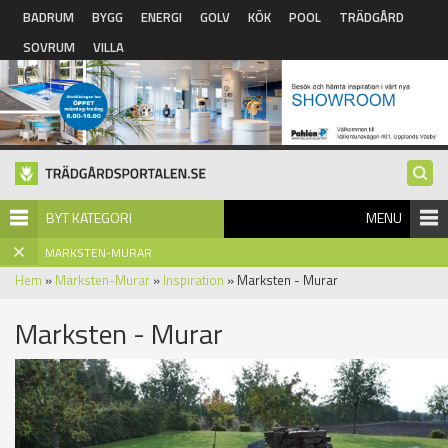
Hoppa till huvudinnehåll
BADRUM
BYGG
ENERGI
GOLV
KÖK
POOL
TRÄDGÅRD
SOVRUM
VILLA
BYT KATEGORI
MENU
MARKSTEN-MURAR
Hem
»
Marksten-Murar
»
Inspiration
» Marksten - Murar
Marksten - Murar