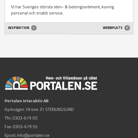
Vi har Sveriges största sten- & betongsortiment, kunnig
personal och snabb service.
INSPIRATION
WEBBPLATS
Portalen Interaktiv AB
Kyrkvägen 7A 444 31 STENUNGSUND
Tfn:
0303-679 50
Fax: 0303-679 55
Epost:
info@portalen.se