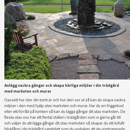
Anlägg vackra gångar och skapa härliga miljöer i din trädgård
med marksten och murar
Oavsett hur stor din tomt är och hur den ser ut så kan du skapa vackra
miljöer i den med hjälp utav marksten och murar. Har du en friggebod
eller ett förråd på tomten så kan du lägga gångar dit utav marksten. De
flesta utav oss har ett flertal ställen i trädgården som vi gärna går till
och väljer du att lägga gångar dit utav marksten så skapar du ett livfullt
blickfång i din trädgård samtidigt som du undviker att de upptrampade