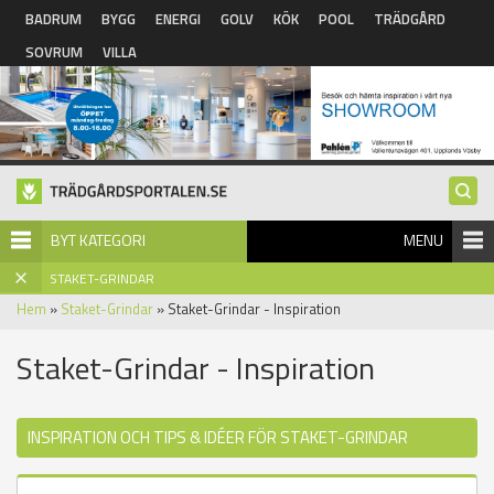
Hoppa till huvudinnehåll
BADRUM
BYGG
ENERGI
GOLV
KÖK
POOL
TRÄDGÅRD
SOVRUM
VILLA
BYT KATEGORI
MENU
STAKET-GRINDAR
Hem
»
Staket-Grindar
» Staket-Grindar - Inspiration
Staket-Grindar - Inspiration
INSPIRATION OCH TIPS & IDÉER FÖR STAKET-GRINDAR