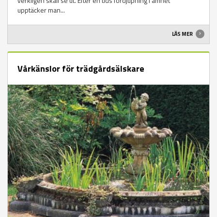
verkligen skall se ut. Efter en tids fördjupning i ämnet
upptäcker man...
LÄS MER
Vårkänslor för trädgårdsälskare