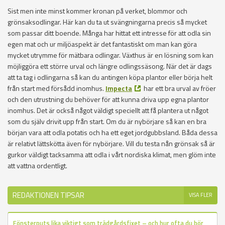
Sist men inte minst kommer kronan på verket, blommor och
grönsaksodlingar. Här kan du ta ut svängningarna precis så mycket
som passar ditt boende. Många har hittat ett intresse för att odla sin
egen mat och ur miljöaspekt är det fantastiskt om man kan göra
mycket utrymme för mätbara odlingar. Växthus är en lösning som kan
möjliggöra ett större urval och längre odlingssäsong. När det är dags
att ta tag i odlingarna så kan du antingen köpa plantor eller börja helt
från start med försådd inomhus.
Impecta
har ett bra urval av fröer
och den utrustning du behöver för att kunna driva upp egna plantor
inomhus. Det är också något väldigt speciellt att få plantera ut något
som du själv drivit upp från start. Om du är nybörjare så kan en bra
början vara att odla potatis och ha ett eget jordgubbsland. Båda dessa
är relativt lättskötta även för nybörjare. Vill du testa nån grönsak så är
gurkor väldigt tacksamma att odla i vårt nordiska klimat, men glöm inte
att vattna ordentligt.
REDAKTIONEN TIPSAR
VISA FLER
Fönsterputs lika viktigt som trädgårdsfixet – och hur ofta du bör