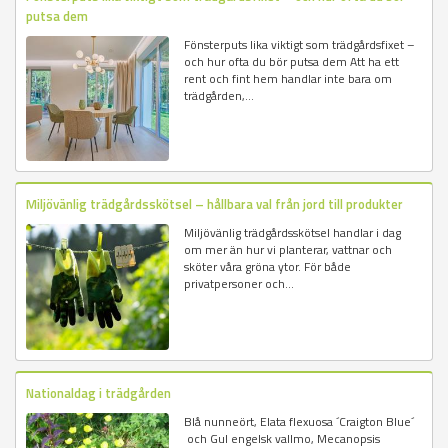
putsa dem
Fönsterputs lika viktigt som trädgårdsfixet –
och hur ofta du bör putsa dem Att ha ett
rent och fint hem handlar inte bara om
trädgården,...
Miljövänlig trädgårdsskötsel – hållbara val från jord till produkter
Miljövänlig trädgårdsskötsel handlar i dag
om mer än hur vi planterar, vattnar och
sköter våra gröna ytor. För både
privatpersoner och...
Nationaldag i trädgården
Blå nunneört, Elata flexuosa ´Craigton Blue´
och Gul engelsk vallmo, Mecanopsis