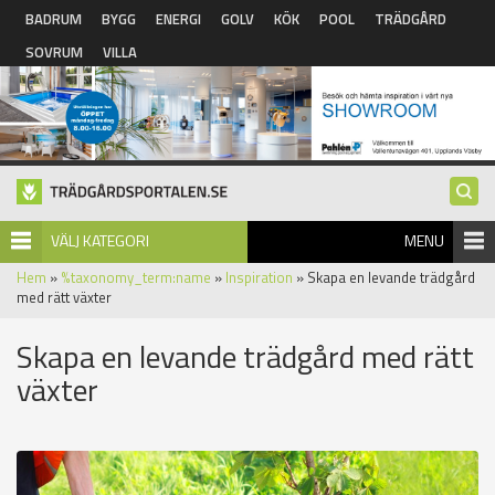
Hoppa till huvudinnehåll
BADRUM
BYGG
ENERGI
GOLV
KÖK
POOL
TRÄDGÅRD
SOVRUM
VILLA
VÄLJ KATEGORI
MENU
Hem
»
%taxonomy_term:name
»
Inspiration
» Skapa en levande trädgård
med rätt växter
Skapa en levande trädgård med rätt
växter