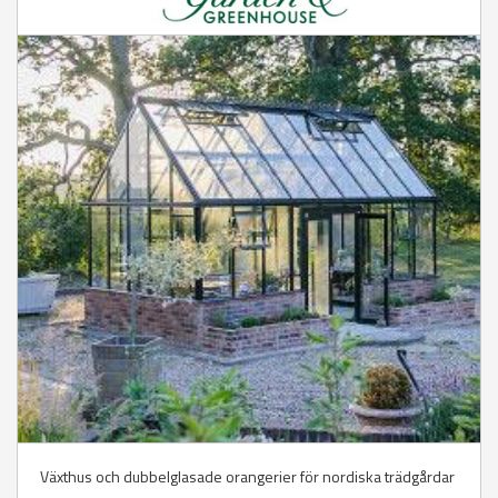
Växthus och dubbelglasade orangerier för nordiska trädgårdar