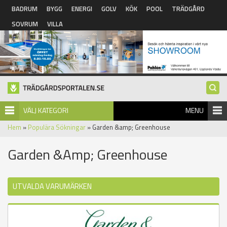
Hoppa till huvudinnehåll
BADRUM
BYGG
ENERGI
GOLV
KÖK
POOL
TRÄDGÅRD
SOVRUM
VILLA
VÄLJ KATEGORI
MENU
Hem
»
Populära Sökningar
» Garden &amp; Greenhouse
Garden &amp; Greenhouse
UTVALDA VARUMÄRKEN