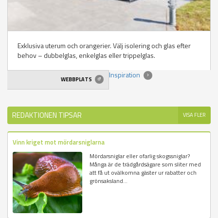
Exklusiva uterum och orangerier. Välj isolering och glas efter
behov – dubbelglas, enkelglas eller trippelglas.
Inspiration
WEBBPLATS
REDAKTIONEN TIPSAR
VISA FLER
Vinn kriget mot mördarsniglarna
Mördarsniglar eller ofarlig skogssniglar?
Många är de trädgårdsägare som sliter med
att få ut ovälkomna gäster ur rabatter och
grönsaksland...