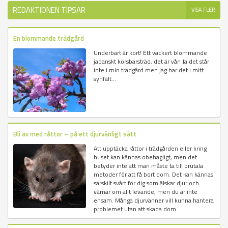
REDAKTIONEN TIPSAR
VISA FLER
En blommande trädgård
Underbart är kort! Ett vackert blommande
japanskt körsbärsträd, det är vår! Ja det står
inte i min trädgård men jag har det i mitt
synfält...
Bli av med råttor – på ett djurvänligt sätt
Att upptäcka råttor i trädgården eller kring
huset kan kännas obehagligt, men det
betyder inte att man måste ta till brutala
metoder för att få bort dom. Det kan kännas
särskilt svårt för dig som älskar djur och
värnar om allt levande, men du är inte
ensam. Många djurvänner vill kunna hantera
problemet utan att skada dom.