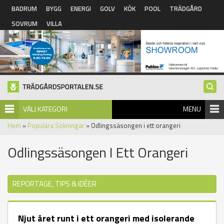
Hoppa till huvudinnehåll
BADRUM
BYGG
ENERGI
GOLV
KÖK
POOL
TRÄDGÅRD
SOVRUM
VILLA
VÄLJ KATEGORI
MENU
Hem
»
Populära Sökningar
» Odlingssäsongen i ett orangeri
Odlingssäsongen I Ett Orangeri
REPORTAGE, TIPS & IDÉER
Njut året runt i ett orangeri med isolerande