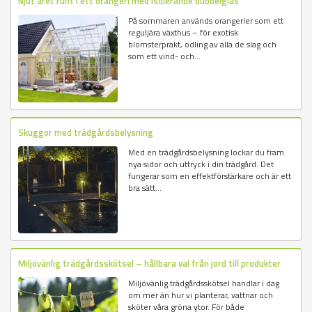
Njut året runt i ett orangeri med isolerande dubbelglas
På sommaren används orangerier som ett
reguljära växthus – för exotisk
blomsterprakt, odling av alla de slag och
som ett vind- och...
Skuggor med trädgårdsbelysning
Med en trädgårdsbelysning lockar du fram
nya sidor och uttryck i din trädgård. Det
fungerar som en effektförstärkare och är ett
bra sätt...
Miljövänlig trädgårdsskötsel – hållbara val från jord till produkter
Miljövänlig trädgårdsskötsel handlar i dag
om mer än hur vi planterar, vattnar och
sköter våra gröna ytor. För både