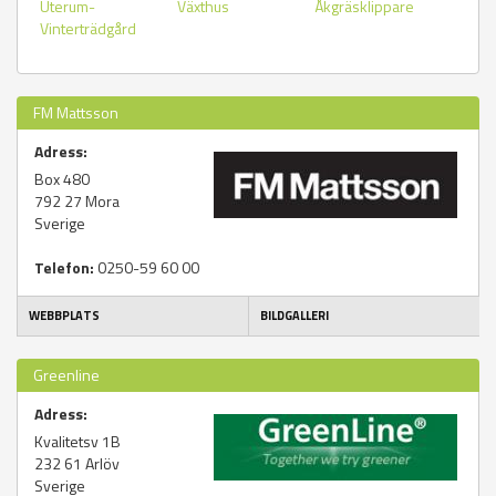
Uterum-
Växthus
Åkgräsklippare
Vinterträdgård
FM Mattsson
Adress:
Box 480
792 27
Mora
Sverige
Telefon:
0250-59 60 00
WEBBPLATS
BILDGALLERI
Greenline
Adress:
Kvalitetsv 1B
232 61
Arlöv
Sverige