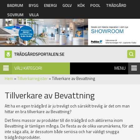
Hoppa till huvudinnehåll
BADRUM
BYGG
ENERGI
GOLV
KÖK
POOL
TRÄDGÅRD
SOVRUM
VILLA
VÄLJ KATEGORI
MENU
Hem
»
Tillverkarregister
» Tillverkare av Bevattning
Tillverkare av Bevattning
Att ha en egen trädgård är ju trevligt och särskilt trevlig är det om man
hittar en bra tillverkare av Bevattning?
Det finns massor av produkter till din trädgård och aktörerna inom
Bevattning är tämligen många. De flesta av de olika varumärkena, för att
inte säga alla, är dessutom både seriösa och har väldigt snygga
trädgårdsprodukter.