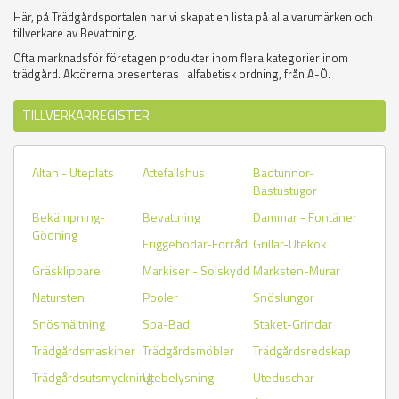
Här, på Trädgårdsportalen har vi skapat en lista på alla varumärken och
tillverkare av Bevattning.
Ofta marknadsför företagen produkter inom flera kategorier inom
trädgård. Aktörerna presenteras i alfabetisk ordning, från A-Ö.
TILLVERKARREGISTER
Altan - Uteplats
Attefallshus
Badtunnor-
Bastustugor
Bekämpning-
Bevattning
Dammar - Fontäner
Gödning
Friggebodar-Förråd
Grillar-Utekök
Gräsklippare
Markiser - Solskydd
Marksten-Murar
Natursten
Pooler
Snöslungor
Snösmältning
Spa-Bad
Staket-Grindar
Trädgårdsmaskiner
Trädgårdsmöbler
Trädgårdsredskap
Trädgårdsutsmyckning
Utebelysning
Uteduschar