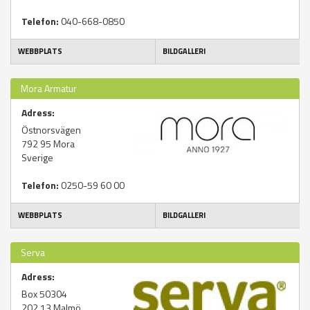
Telefon:
040-668-0850
WEBBPLATS
BILDGALLERI
Mora Armatur
Adress:
Östnorsvägen
792 95
Mora
Sverige
Telefon:
0250-59 60 00
WEBBPLATS
BILDGALLERI
Serva
Adress:
Box 50304
202 13
Malmö