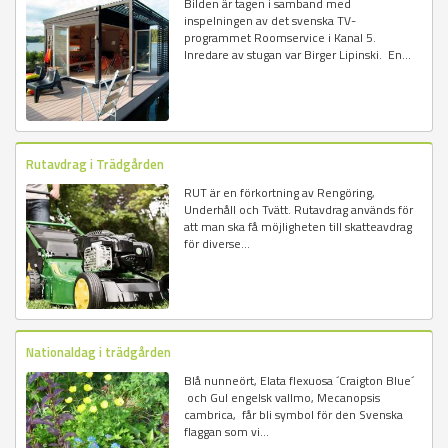
Bilden är tagen i samband med
inspelningen av det svenska TV-
programmet Roomservice i Kanal 5.
Inredare av stugan var Birger Lipinski. En...
Rutavdrag i Trädgården
RUT är en förkortning av Rengöring,
Underhåll och Tvätt. Rutavdrag används för
att man ska få möjligheten till skatteavdrag
för diverse...
Nationaldag i trädgården
Blå nunneört, Elata flexuosa ´Craigton Blue´
och Gul engelsk vallmo, Mecanopsis
cambrica, får bli symbol för den Svenska
flaggan som vi...