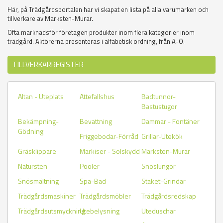
Här, på Trädgårdsportalen har vi skapat en lista på alla varumärken och
tillverkare av Marksten-Murar.
Ofta marknadsför företagen produkter inom flera kategorier inom
trädgård. Aktörerna presenteras i alfabetisk ordning, från A-Ö.
TILLVERKARREGISTER
Altan - Uteplats
Attefallshus
Badtunnor-
Bastustugor
Bekämpning-
Bevattning
Dammar - Fontäner
Gödning
Friggebodar-Förråd
Grillar-Utekök
Gräsklippare
Markiser - Solskydd
Marksten-Murar
Natursten
Pooler
Snöslungor
Snösmältning
Spa-Bad
Staket-Grindar
Trädgårdsmaskiner
Trädgårdsmöbler
Trädgårdsredskap
Trädgårdsutsmyckning
Utebelysning
Uteduschar