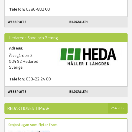
Telefon:
0380-802 00
WEBBPLATS
BILDGALLERI
Hedareds Sand och Betong
Adress:
Älvsgården 2
504 92
Hedared
Sverige
Telefon:
033-22 24 00
WEBBPLATS
BILDGALLERI
REDAKTIONEN TIPSAR
VISA FLER
Kenjostugan som flyter fram