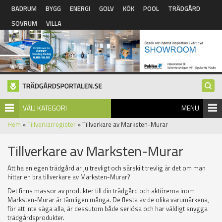
Hoppa till huvudinnehåll
BADRUM
BYGG
ENERGI
GOLV
KÖK
POOL
TRÄDGÅRD
SOVRUM
VILLA
VÄLJ KATEGORI
MENU
Hem
»
Tillverkarregister
» Tillverkare av Marksten-Murar
Tillverkare av Marksten-Murar
Att ha en egen trädgård är ju trevligt och särskilt trevlig är det om man
hittar en bra tillverkare av Marksten-Murar?
Det finns massor av produkter till din trädgård och aktörerna inom
Marksten-Murar är tämligen många. De flesta av de olika varumärkena,
för att inte säga alla, är dessutom både seriösa och har väldigt snygga
trädgårdsprodukter.