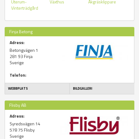
Uterum-
Växthus
Åkgräsklippare
Vinterträdgård
Finja Betong
Adress:
Betongvägen 1
281 93
Finja
Sverige
Telefon:
WEBBPLATS
BILDGALLERI
Flisby AB
Adress:
Syredsvägen 14
578 75
Flisby
Sverige