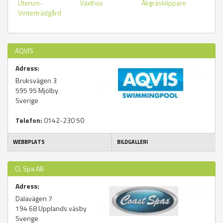
Uterum-
Växthus
Åkgräsklippare
Vinterträdgård
AQVIS
Adress:
Bruksvägen 3
595 95
Mjölby
Sverige
Telefon:
0142-230 50
WEBBPLATS
BILDGALLERI
CL Spa AB
Adress:
Dalavägen 7
194 68
Upplands väsby
Sverige