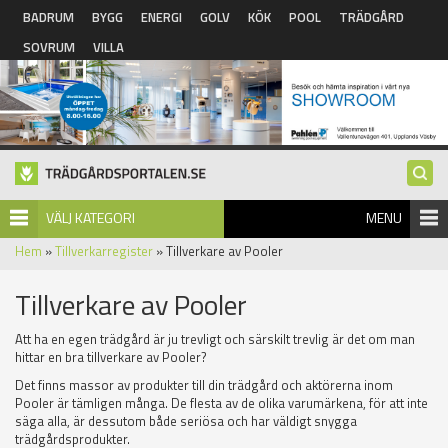
Hoppa till huvudinnehåll
BADRUM
BYGG
ENERGI
GOLV
KÖK
POOL
TRÄDGÅRD
SOVRUM
VILLA
VÄLJ KATEGORI
MENU
Hem
»
Tillverkarregister
» Tillverkare av Pooler
Tillverkare av Pooler
Att ha en egen trädgård är ju trevligt och särskilt trevlig är det om man
hittar en bra tillverkare av Pooler?
Det finns massor av produkter till din trädgård och aktörerna inom
Pooler är tämligen många. De flesta av de olika varumärkena, för att inte
säga alla, är dessutom både seriösa och har väldigt snygga
trädgårdsprodukter.