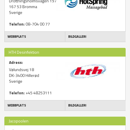
Drottningsholmsvägen 197
167 53
Bromma
Sverige
Telefon:
08-704 00 77
WEBBPLATS
BILDGALLERI
HTH Desinfektion
Adress:
Vølundsvej 18
DK-3400
Hillerød
Sverige
Telefon:
+45 48253111
WEBBPLATS
BILDGALLERI
Jacopoolen