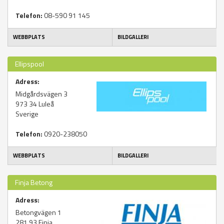
Telefon:
08-590 91 145
WEBBPLATS
BILDGALLERI
Ellipspool
Adress:
Midgårdsvägen 3
973 34
Luleå
Sverige
Telefon:
0920-238050
WEBBPLATS
BILDGALLERI
Finja Betong
Adress:
Betongvägen 1
281 93
Finja