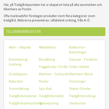
Här, på Trädgårdsportalen har vi skapat en lista på alla varumärken och
tillverkare av Pooler.
Ofta marknadsför företagen produkter inom flera kategorier inom
trädgård. Aktörerna presenteras i alfabetisk ordning, från A-Ö.
TILLVERKARREGISTER
Altan - Uteplats
Attefallshus
Badtunnor-
Bastustugor
Bekämpning-
Bevattning
Dammar - Fontäner
Gödning
Friggebodar-Förråd
Grillar-Utekök
Gräsklippare
Markiser - Solskydd
Marksten-Murar
Natursten
Pooler
Snöslungor
Snösmältning
Spa-Bad
Staket-Grindar
Trädgårdsmaskiner
Trädgårdsmöbler
Trädgårdsredskap
Trädgårdsutsmyckning
Utebelysning
Uteduschar