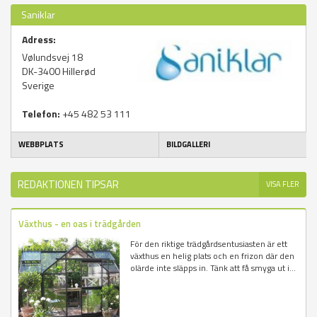
Saniklar
Adress:
Vølundsvej 18
DK-3400
Hillerød
Sverige
Telefon:
+45 482 53 111
WEBBPLATS
BILDGALLERI
REDAKTIONEN TIPSAR
VISA FLER
Växthus - en oas i trädgården
För den riktige trädgårdsentusiasten är ett
växthus en helig plats och en frizon där den
olärde inte släpps in. Tänk att få smyga ut i...