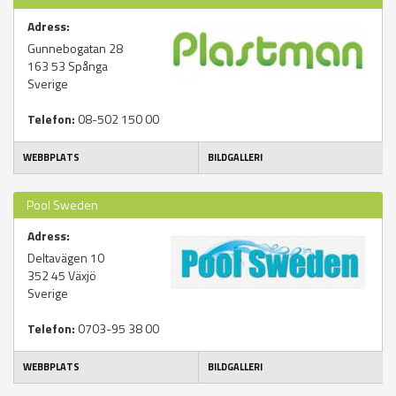
Adress:
Gunnebogatan 28
163 53
Spånga
Sverige
Telefon:
08-502 150 00
WEBBPLATS
BILDGALLERI
Pool Sweden
Adress:
Deltavägen 10
352 45
Växjö
Sverige
Telefon:
0703-95 38 00
WEBBPLATS
BILDGALLERI