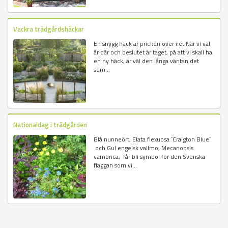
Vackra trädgårdshäckar
En snygg häck är pricken över i:et När vi väl
är där och beslutet är taget, på att vi skall ha
en ny häck, är väl den långa väntan det
som...
Nationaldag i trädgården
Blå nunneört, Elata flexuosa ´Craigton Blue´
och Gul engelsk vallmo, Mecanopsis
cambrica, får bli symbol för den Svenska
flaggan som vi...